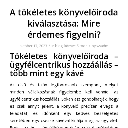
A tökéletes könyvelőiroda
kiválasztása: Mire
érdemes figyelni?
/
/
október 17, 2023
in
blog
,
könyvelőiroda
by
wsadm
Tökéletes
könyvelőiroda
–
ügyfélcentrikus hozzáállás –
több mint egy kávé
Az első és talán legfontosabb szempont, melyet
minden vállalkozásnak figyelembe kell vennie, az
ügyfélcentrikus hozzáállás. Sokan azt gondolhatják, hogy
ez csak annyit jelent, a könyvelő precízen elvégzi a
feladatát, és időnként egy kedves beszélgetés
keretében egy csésze kávéval kínálja meg az ügyfelet.
Pedig az igazi ügyfélközpontúság sokkal mélyebben