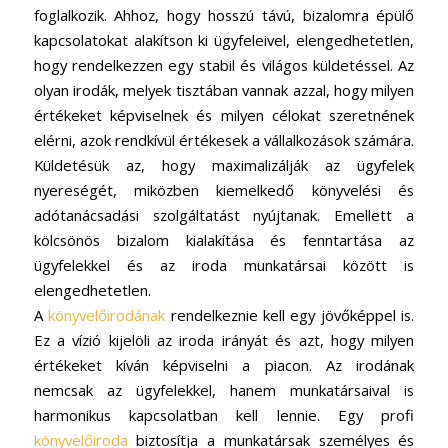
foglalkozik. Ahhoz, hogy hosszú távú, bizalomra épülő
kapcsolatokat alakítson ki ügyfeleivel, elengedhetetlen,
hogy rendelkezzen egy stabil és világos küldetéssel. Az
olyan irodák, melyek tisztában vannak azzal, hogy milyen
értékeket képviselnek és milyen célokat szeretnének
elérni, azok rendkívül értékesek a vállalkozások számára.
Küldetésük az, hogy maximalizálják az ügyfelek
nyereségét, miközben kiemelkedő könyvelési és
adótanácsadási szolgáltatást nyújtanak. Emellett a
kölcsönös bizalom kialakítása és fenntartása az
ügyfelekkel és az iroda munkatársai között is
elengedhetetlen.
A
könyvelőirodának
rendelkeznie kell egy jövőképpel is.
Ez a vízió kijelöli az iroda irányát és azt, hogy milyen
értékeket kíván képviselni a piacon. Az irodának
nemcsak az ügyfelekkel, hanem munkatársaival is
harmonikus kapcsolatban kell lennie. Egy profi
könyvelőiroda
biztosítja a munkatársak személyes és