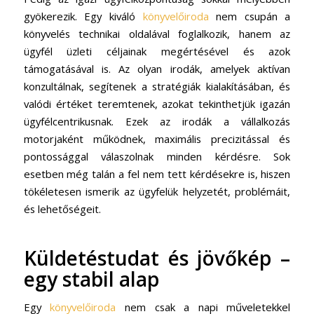
gyökerezik. Egy kiváló
könyvelőiroda
nem csupán a
könyvelés technikai oldalával foglalkozik, hanem az
ügyfél üzleti céljainak megértésével és azok
támogatásával is. Az olyan irodák, amelyek aktívan
konzultálnak, segítenek a stratégiák kialakításában, és
valódi értéket teremtenek, azokat tekinthetjük igazán
ügyfélcentrikusnak. Ezek az irodák a vállalkozás
motorjaként működnek, maximális precizitással és
pontossággal válaszolnak minden kérdésre. Sok
esetben még talán a fel nem tett kérdésekre is, hiszen
tökéletesen ismerik az ügyfelük helyzetét, problémáit,
és lehetőségeit.
Küldetéstudat és jövőkép –
egy stabil alap
Egy
könyvelőiroda
nem csak a napi műveletekkel