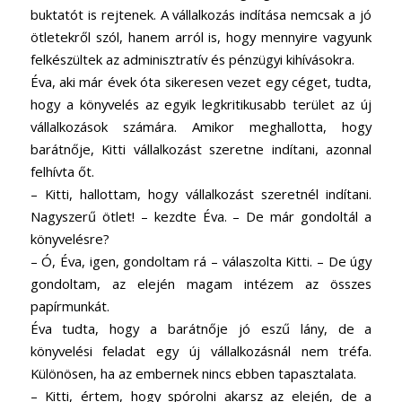
buktatót is rejtenek. A vállalkozás indítása nemcsak a jó
ötletekről szól, hanem arról is, hogy mennyire vagyunk
felkészültek az adminisztratív és pénzügyi kihívásokra.
Éva, aki már évek óta sikeresen vezet egy céget, tudta,
hogy a könyvelés az egyik legkritikusabb terület az új
vállalkozások számára. Amikor meghallotta, hogy
barátnője, Kitti vállalkozást szeretne indítani, azonnal
felhívta őt.
– Kitti, hallottam, hogy vállalkozást szeretnél indítani.
Nagyszerű ötlet! – kezdte Éva. – De már gondoltál a
könyvelésre?
– Ó, Éva, igen, gondoltam rá – válaszolta Kitti. – De úgy
gondoltam, az elején magam intézem az összes
papírmunkát.
Éva tudta, hogy a barátnője jó eszű lány, de a
könyvelési feladat egy új vállalkozásnál nem tréfa.
Különösen, ha az embernek nincs ebben tapasztalata.
– Kitti, értem, hogy spórolni akarsz az elején, de a