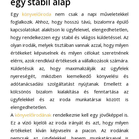
egy stabil alap
Egy
könyvelőiroda
nem csak a napi műveletekkel
foglalkozik. Ahhoz, hogy hosszú távú, bizalomra épülő
kapcsolatokat alakítson ki ügyfeleivel, elengedhetetlen,
hogy rendelkezzen egy stabil és világos küldetéssel. Az
olyan irodák, melyek tisztában vannak azzal, hogy milyen
értékeket képviselnek és milyen célokat szeretnének
elérni, azok rendkívül értékesek a vállalkozások számára.
Küldetésük az, hogy maximalizálják az ügyfelek
nyereségét, miközben kiemelkedő könyvelési és
adótanácsadási szolgáltatást nyújtanak. Emellett a
kölcsönös bizalom kialakítása és fenntartása az
ügyfelekkel és az iroda munkatársai között is
elengedhetetlen.
A
könyvelőirodának
rendelkeznie kell egy jövőképpel is.
Ez a vízió kijelöli az iroda irányát és azt, hogy milyen
értékeket kíván képviselni a piacon. Az irodának
nemcsak az ügyfelekkel, hanem munkatársaival is