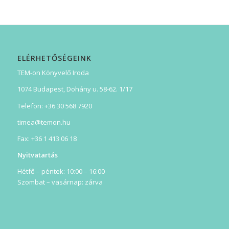
ELÉRHETŐSÉGEINK
TEM-on Könyvelő Iroda
1074 Budapest, Dohány u. 58-62. 1/17
Telefon: +36 30 568 7920
timea@temon.hu
Fax: +36 1 413 06 18
Nyitvatartás
Hétfő – péntek: 10:00 – 16:00
Szombat – vasárnap: zárva