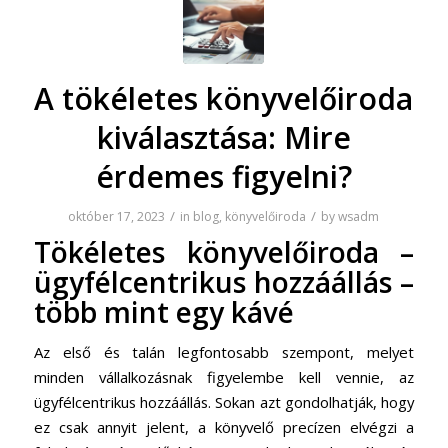
A tökéletes könyvelőiroda
kiválasztása: Mire
érdemes figyelni?
/
/
október 17, 2023
in
blog
,
könyvelőiroda
by
wsadm
Tökéletes
könyvelőiroda
–
ügyfélcentrikus hozzáállás –
több mint egy kávé
Az első és talán legfontosabb szempont, melyet
minden vállalkozásnak figyelembe kell vennie, az
ügyfélcentrikus hozzáállás. Sokan azt gondolhatják, hogy
ez csak annyit jelent, a könyvelő precízen elvégzi a