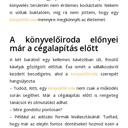
könyvelés területén nem érdemes kockáztatni. Nekem
is voltak buktatóim, míg rá nem jöttem, hogy egy
könyvelőiroda
mennyire megkönnyíti az életemet.
A
könyvelőiroda
előnyei
már a cégalapítás előtt
A két barátnő egy kellemes kávézóban ült, frissítő
kávéjuk gőzölgött előttük. Éva ismét a vállalkozásról
kezdett beszélgetni, ahol a
könyvelőiroda
szerepét
hangsúlyozta.
– Tudod, Kitti, egy
könyvelőiroda
nem csak a működés
során segíthet. Már a cégalapítás előtt is rengeteg
tanácsot és útmutatást adhat.
– Mire gondolsz pontosan?
– Például az adózási formák kiválasztásánál. Tudtad,
hogy már az elején fontos döntéseket hoznod ezen a