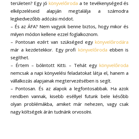
területen? Egy jó
könyvelőiroda
a te tevékenységed és
elképzeléseid alapján megtalálja a számodra
legkedvezőbb adózási módot.
– És az ÁFA? Nem vagyok benne biztos, hogy mikor és
milyen módon kellene ezzel foglalkoznom.
– Pontosan ezért van szükséged egy
könyvelőirodára
már a kezdetekkor. Egy profi
könyvelőiroda
ebben is
segíthet.
– Értem – bólintott Kitti. – Tehát egy
könyvelőiroda
nemcsak a napi könyvelési feladatokat látja el, hanem a
vállalkozás alapjainak megtervezésében is segít.
– Pontosan. És az alapok a legfontosabbak. Ha azok
rendben vannak, kisebb eséllyel futunk bele később
olyan problémákba, amiket már nehezen, vagy csak
nagy költségek árán tudnánk orvosolni.