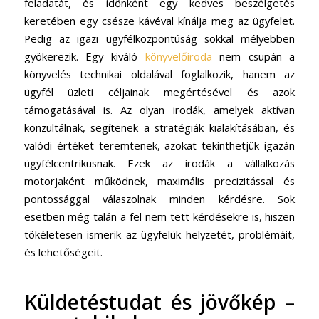
feladatát, és időnként egy kedves beszélgetés
keretében egy csésze kávéval kínálja meg az ügyfelet.
Pedig az igazi ügyfélközpontúság sokkal mélyebben
gyökerezik. Egy kiváló
könyvelőiroda
nem csupán a
könyvelés technikai oldalával foglalkozik, hanem az
ügyfél üzleti céljainak megértésével és azok
támogatásával is. Az olyan irodák, amelyek aktívan
konzultálnak, segítenek a stratégiák kialakításában, és
valódi értéket teremtenek, azokat tekinthetjük igazán
ügyfélcentrikusnak. Ezek az irodák a vállalkozás
motorjaként működnek, maximális precizitással és
pontossággal válaszolnak minden kérdésre. Sok
esetben még talán a fel nem tett kérdésekre is, hiszen
tökéletesen ismerik az ügyfelük helyzetét, problémáit,
és lehetőségeit.
Küldetéstudat és jövőkép –