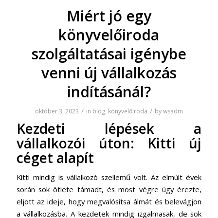
Miért jó egy
könyvelőiroda
szolgáltatásai igénybe
venni új vállalkozás
indításánál?
/
/
október 3, 2023
in
blog
,
könyvelőiroda
by
wsadm
Kezdeti lépések a
vállalkozói úton: Kitti új
céget alapít
Kitti mindig is vállalkozó szellemű volt. Az elmúlt évek
során sok ötlete támadt, és most végre úgy érezte,
eljött az ideje, hogy megvalósítsa álmát és belevágjon
a vállalkozásba. A kezdetek mindig izgalmasak, de sok